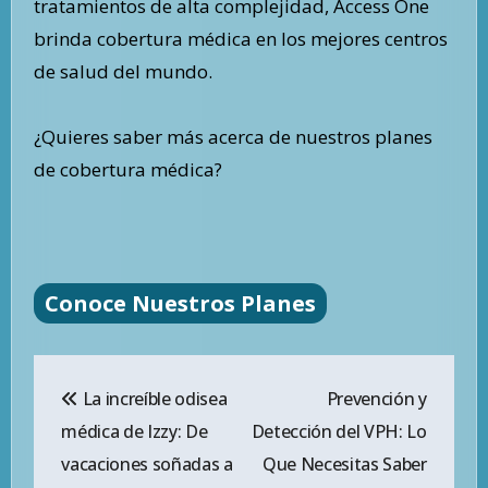
tratamientos de alta complejidad, Access One
brinda cobertura médica en los mejores centros
de salud del mundo.
¿Quieres saber más acerca de nuestros planes
de cobertura médica?
Conoce Nuestros Planes
Navegación
La increíble odisea
Prevención y
de
médica de Izzy: De
Detección del VPH: Lo
entradas
vacaciones soñadas a
Que Necesitas Saber