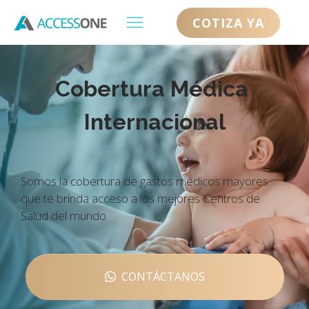
COTIZA YA
Cobertura Médica
Internacional
Somos la cobertura de gastos médicos mayores
que te brinda acceso a los mejores Centros de
Salud del mundo
CONTÁCTANOS