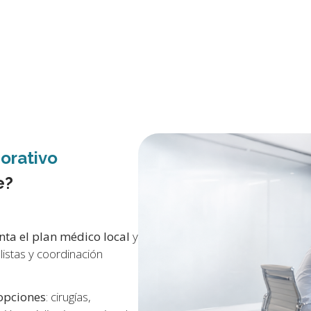
orativo
e?
ta el plan médico local
y
listas y coordinación
opciones
: cirugías,