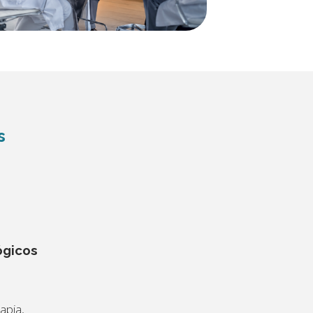
s
ógicos
o
apia,