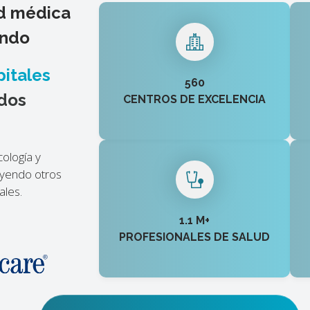
ed médica
undo
itales
560
idos
CENTROS DE EXCELENCIA
cología y
luyendo otros
ales.
1.1 M+
PROFESIONALES DE SALUD