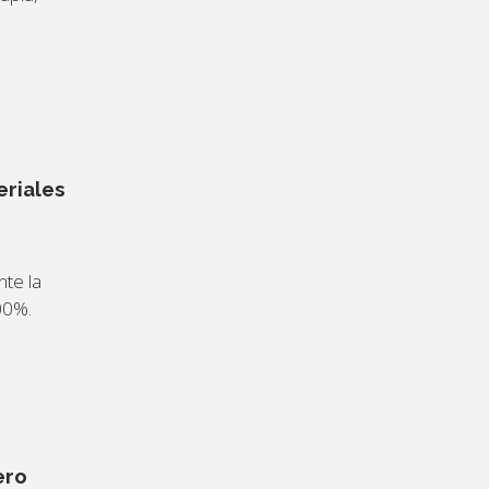
riales
nte la
100%.
ero