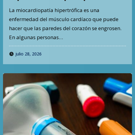
diagnóstico cambia el
La miocardiopatía hipertrófica es una
seguimiento de toda una
enfermedad del músculo cardíaco que puede
familia
hacer que las paredes del corazón se engrosen.
En algunas personas…
julio 28, 2026