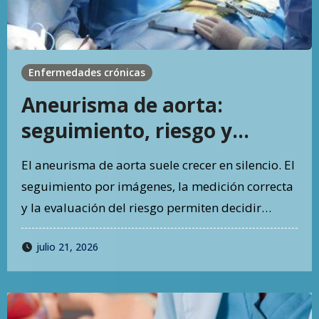
Enfermedades crónicas
Aneurisma de aorta:
seguimiento, riesgo y
decisiones antes de una
El aneurisma de aorta suele crecer en silencio. El
emergencia
seguimiento por imágenes, la medición correcta
y la evaluación del riesgo permiten decidir…
julio 21, 2026