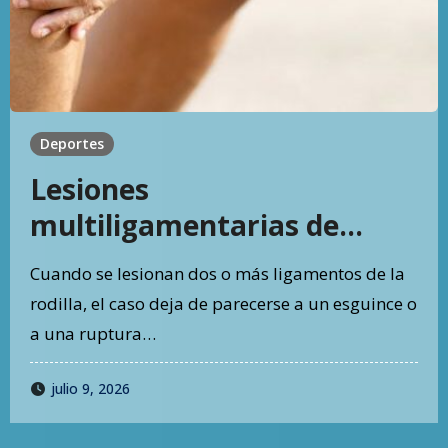
Deportes
Lesiones
multiligamentarias de
rodilla: por qué no son una
Cuando se lesionan dos o más ligamentos de la
lesión deportiva común
rodilla, el caso deja de parecerse a un esguince o
a una ruptura…
julio 9, 2026