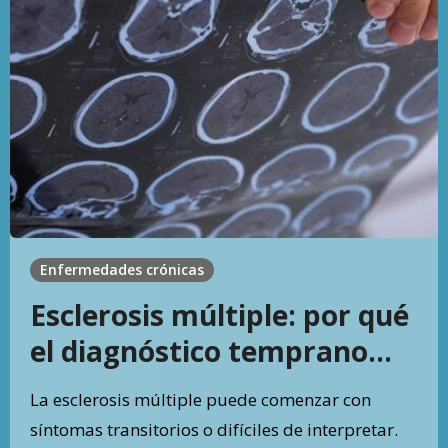
Enfermedades crónicas
Esclerosis múltiple: por qué
el diagnóstico temprano
puede cambiar la evolución
La esclerosis múltiple puede comenzar con
síntomas transitorios o difíciles de interpretar.