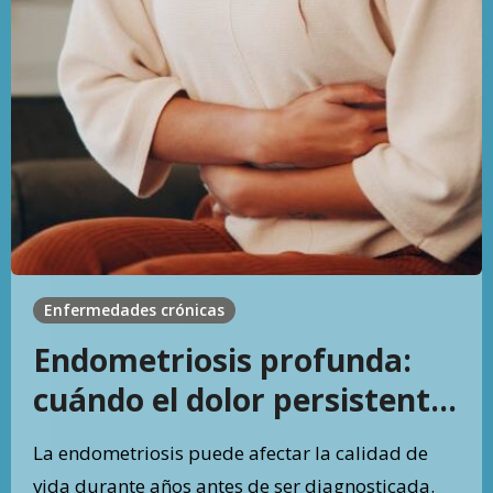
Enfermedades crónicas
Endometriosis profunda:
cuándo el dolor persistente
requiere una evaluación
La endometriosis puede afectar la calidad de
especializada
vida durante años antes de ser diagnosticada.