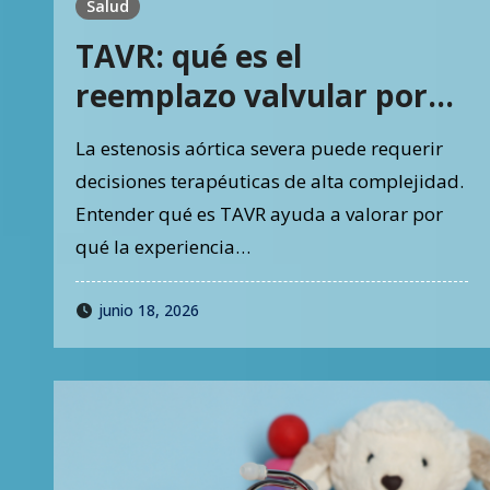
Salud
TAVR: qué es el
reemplazo valvular por
catéter y por qué exige
La estenosis aórtica severa puede requerir
evaluación experta
decisiones terapéuticas de alta complejidad.
Entender qué es TAVR ayuda a valorar por
qué la experiencia…
junio 18, 2026