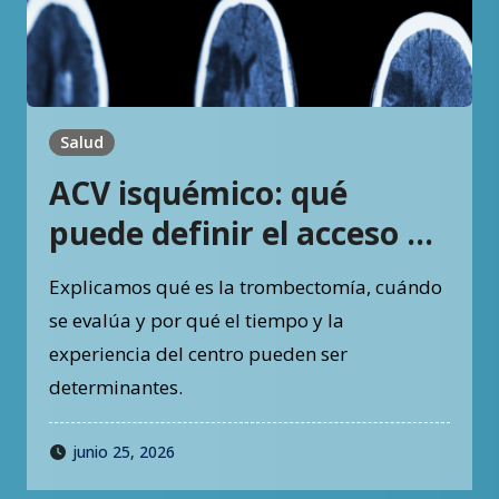
Salud
ACV isquémico: qué
puede definir el acceso a
trombectomía en las
Explicamos qué es la trombectomía, cuándo
primeras horas
se evalúa y por qué el tiempo y la
experiencia del centro pueden ser
determinantes.
junio 25, 2026