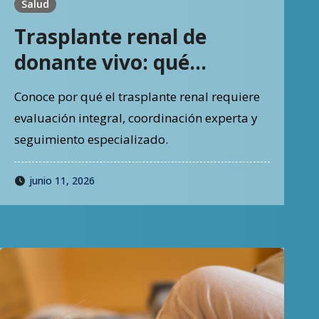
Salud
Trasplante renal de
donante vivo: qué
decisiones clínicas
Conoce por qué el trasplante renal requiere
requieren coordinación
evaluación integral, coordinación experta y
experta
seguimiento especializado.
junio 11, 2026