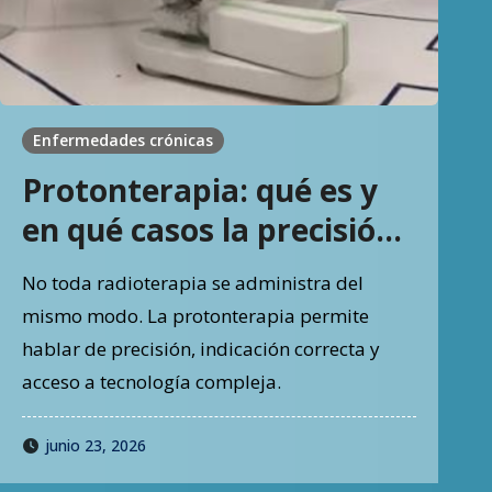
Enfermedades crónicas
Protonterapia: qué es y
en qué casos la precisión
de la radiación cobra
No toda radioterapia se administra del
valor
mismo modo. La protonterapia permite
hablar de precisión, indicación correcta y
acceso a tecnología compleja.
junio 23, 2026