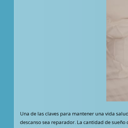
Una de las claves para mantener una vida saludable es el descanso adecuado. Ya sea que necesites cinco horas de sueño o ocho, lo importante es que el
descanso sea reparador. La cantidad de sueño 