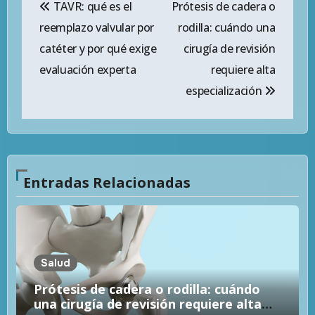
TAVR: qué es el
Prótesis de cadera o
de
reemplazo valvular por
rodilla: cuándo una
entradas
catéter y por qué exige
cirugía de revisión
evaluación experta
requiere alta
especialización
Entradas Relacionadas
Salud
Prótesis de cadera o rodilla: cuándo
una cirugía de revisión requiere alta