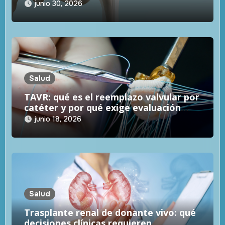
especialización
junio 30, 2026
Salud
TAVR: qué es el reemplazo valvular por
catéter y por qué exige evaluación
experta
junio 18, 2026
Salud
Trasplante renal de donante vivo: qué
decisiones clínicas requieren