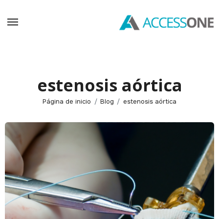
Saltar
al
contenido
estenosis aórtica
Página de inicio
Blog
estenosis aórtica